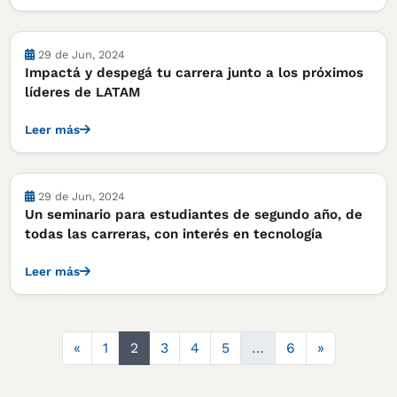
Cursos, concursos y becas
29 de Jun, 2024
Impactá y despegá tu carrera junto a los próximos
líderes de LATAM
Leer más
Cursos, concursos y becas
29 de Jun, 2024
Un seminario para estudiantes de segundo año, de
todas las carreras, con interés en tecnología
Leer más
Anterior
Siguiente
«
1
2
3
4
5
…
6
»