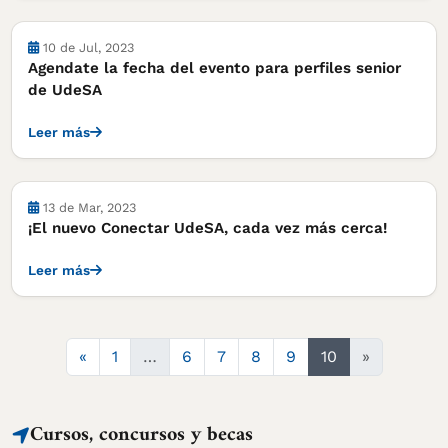
Actividades
10 de Jul, 2023
Agendate la fecha del evento para perfiles senior
de UdeSA
Leer más
Actividades
13 de Mar, 2023
¡El nuevo Conectar UdeSA, cada vez más cerca!
Leer más
Anterior
«
1
…
6
7
8
9
10
»
Cursos, concursos y becas