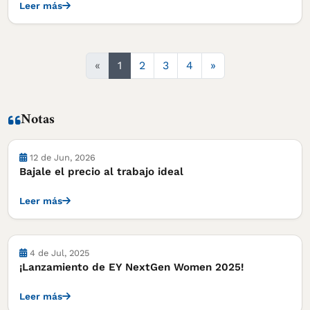
Leer más
Siguiente
«
1
2
3
4
»
Notas
Notas
12 de Jun, 2026
Bajale el precio al trabajo ideal
Leer más
Notas
4 de Jul, 2025
¡Lanzamiento de EY NextGen Women 2025!
Leer más