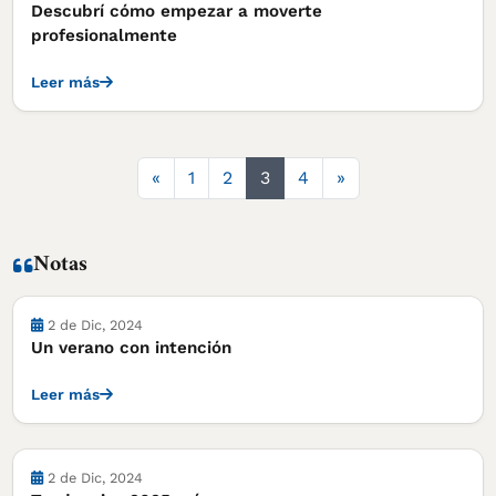
Descubrí cómo empezar a moverte
profesionalmente
Leer más
Anterior
Siguiente
«
1
2
3
4
»
Notas
Notas
2 de Dic, 2024
Un verano con intención
Leer más
Notas
2 de Dic, 2024