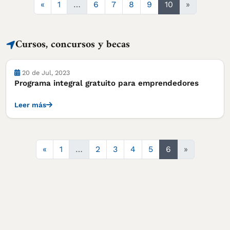
Anterior
«
1
…
6
7
8
9
10
»
Cursos, concursos y becas
Cursos, concursos y becas
20 de Jul, 2023
Programa integral gratuito para emprendedores
Leer más
Anterior
«
1
…
2
3
4
5
6
»