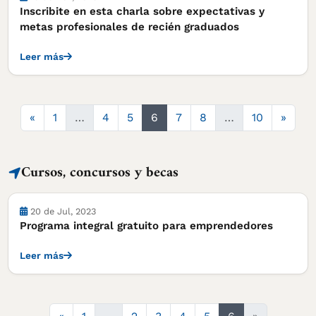
Inscribite en esta charla sobre expectativas y
metas profesionales de recién graduados
Leer más
Anterior
Sigui
«
1
…
4
5
6
7
8
…
10
»
Cursos, concursos y becas
Cursos, concursos y becas
20 de Jul, 2023
Programa integral gratuito para emprendedores
Leer más
Anterior