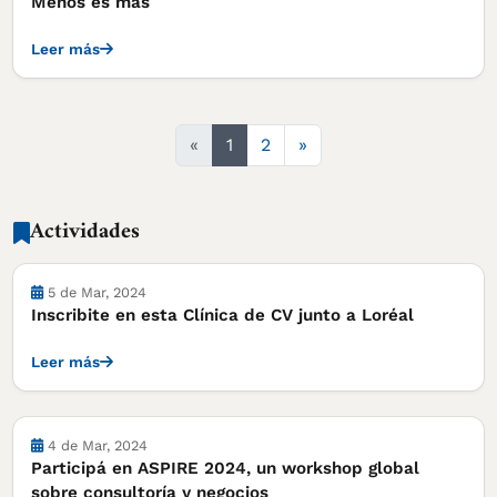
Menos es más
Leer más
Siguiente
«
1
2
»
Actividades
Actividades
5 de Mar, 2024
Inscribite en esta Clínica de CV junto a Loréal
Leer más
Actividades
4 de Mar, 2024
Participá en ASPIRE 2024, un workshop global
sobre consultoría y negocios