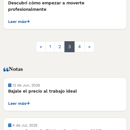
Descubrí cómo empezar a moverte
profesionalmente
Leer más
Anterior
Siguiente
«
1
2
3
4
»
Notas
Notas
12 de Jun, 2026
Bajale el precio al trabajo ideal
Leer más
Notas
4 de Jul, 2025