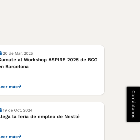
Actividades
20 de Mar, 2025
Sumate al Workshop ASPIRE 2025 de BCG
en Barcelona
Leer más
Contáctanos
Actividades
19 de Oct, 2024
Llega la feria de empleo de Nestlé
Leer más