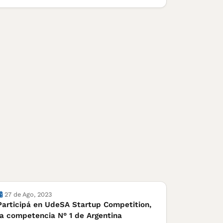
Cursos, concursos y becas
27 de Ago, 2023
Participá en UdeSA Startup Competition,
la competencia N° 1 de Argentina