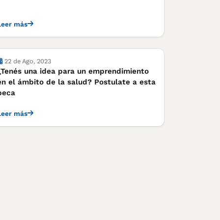
Leer más
Cursos, concursos y becas
22 de Ago, 2023
¿Tenés una idea para un emprendimiento
en el ámbito de la salud? Postulate a esta
beca
Leer más