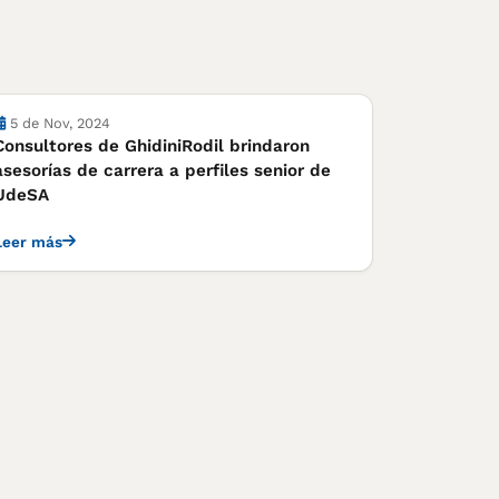
Notas
5 de Nov, 2024
Consultores de GhidiniRodil brindaron
asesorías de carrera a perfiles senior de
UdeSA
Leer más