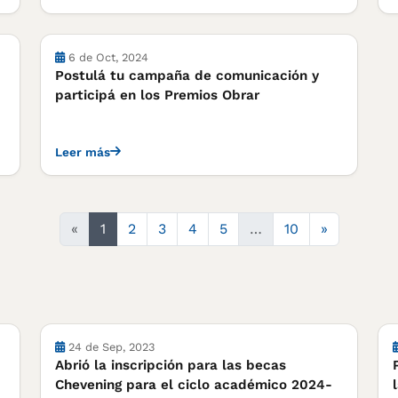
Actividades
6 de Oct, 2024
Postulá tu campaña de comunicación y
participá en los Premios Obrar
Leer más
Siguiente
«
1
2
3
4
5
…
10
»
Cursos, concursos y becas
24 de Sep, 2023
Abrió la inscripción para las becas
Chevening para el ciclo académico 2024-