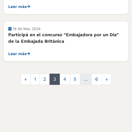
Leer más
Cursos, concursos y becas
19 de Mar, 2024
Participá en el concurso “Embajadora por un Día”
de la Embajada Británica
Leer más
Anterior
Siguiente
«
1
2
3
4
5
…
6
»