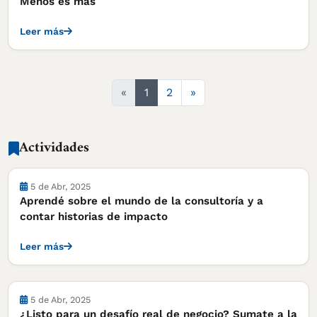
Menos es más
Leer más
Siguiente
«
1
2
»
Actividades
Actividades
5 de Abr, 2025
Aprendé sobre el mundo de la consultoría y a
contar historias de impacto
Leer más
Actividades
5 de Abr, 2025
¿Listo para un desafío real de negocio? Sumate a la