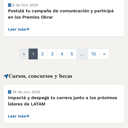
Actividades
6 de Oct, 2024
Postulá tu campaña de comunicación y participá
en los Premios Obrar
Leer más
Siguiente
«
1
2
3
4
5
…
10
»
Cursos, concursos y becas
Cursos, concursos y becas
29 de Jun, 2024
Impactá y despegá tu carrera junto a los próximos
líderes de LATAM
Leer más