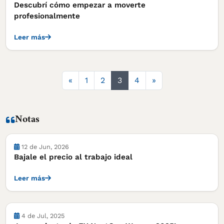
Descubrí cómo empezar a moverte
profesionalmente
Leer más
Anterior
Siguiente
«
1
2
3
4
»
Notas
Notas
12 de Jun, 2026
Bajale el precio al trabajo ideal
Leer más
Notas
4 de Jul, 2025