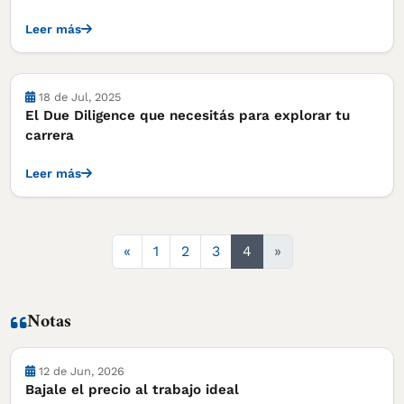
Leer más
18 de Jul, 2025
El Due Diligence que necesitás para explorar tu
carrera
Leer más
Anterior
«
1
2
3
4
»
Notas
Notas
12 de Jun, 2026
Bajale el precio al trabajo ideal