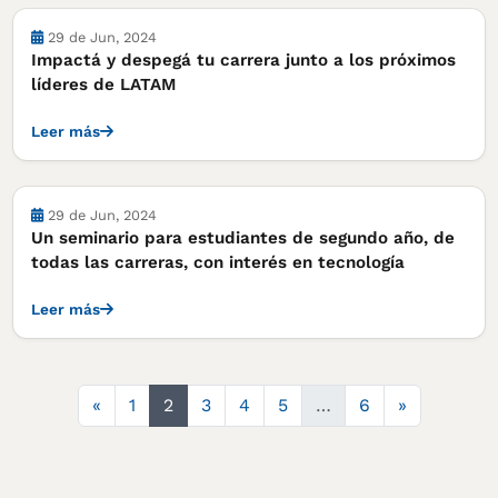
Cursos, concursos y becas
29 de Jun, 2024
Impactá y despegá tu carrera junto a los próximos
líderes de LATAM
Leer más
Cursos, concursos y becas
29 de Jun, 2024
Un seminario para estudiantes de segundo año, de
todas las carreras, con interés en tecnología
Leer más
Anterior
Siguiente
«
1
2
3
4
5
…
6
»