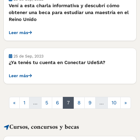
Vení a esta charla informativa y descubrí cómo
obtener una beca para estudiar una maestría en el
Reino Unido
Leer más
Actividades
25 de Sep, 2023
¿Ya tenés tu cuenta en Conectar UdeSA?
Leer más
Anterior
Sigui
«
1
…
5
6
7
8
9
…
10
»
Cursos, concursos y becas