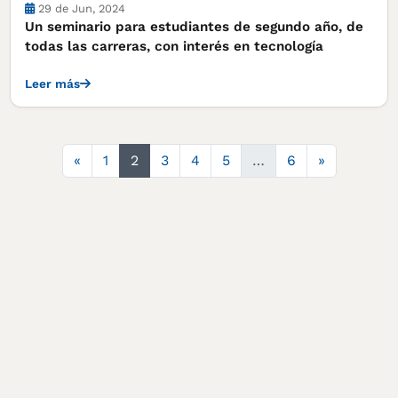
Cursos, concursos y becas
29 de Jun, 2024
Un seminario para estudiantes de segundo año, de
todas las carreras, con interés en tecnología
Leer más
Anterior
Siguiente
«
1
2
3
4
5
…
6
»