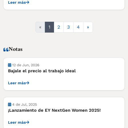
Leer más
Siguiente
«
1
2
3
4
»
Notas
Notas
12 de Jun, 2026
Bajale el precio al trabajo ideal
Leer más
Notas
4 de Jul, 2025
¡Lanzamiento de EY NextGen Women 2025!
Leer más