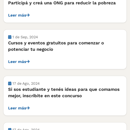
Participá y creá una ONG para reducir la pobreza
Leer más
Cursos, concursos y becas
1 de Sep, 2024
Cursos y eventos gratuitos para comenzar o
potenciar tu negocio
Leer más
Cursos, concursos y becas
17 de Ago, 2024
Si sos estudiante y tenés ideas para que comamos
mejor, inscribite en este concurso
Leer más
Cursos, concursos y becas
17 de Ago, 2024