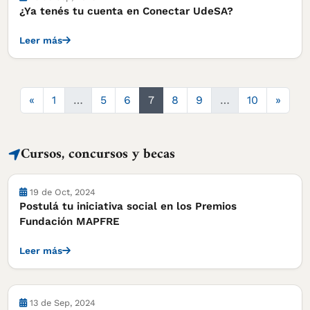
¿Ya tenés tu cuenta en Conectar UdeSA?
Leer más
Anterior
Sigui
«
1
…
5
6
7
8
9
…
10
»
Cursos, concursos y becas
Cursos, concursos y becas
19 de Oct, 2024
Postulá tu iniciativa social en los Premios
Fundación MAPFRE
Leer más
Cursos, concursos y becas
13 de Sep, 2024